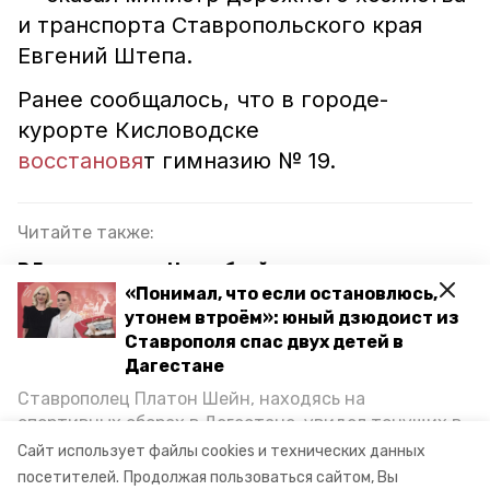
и транспорта Ставропольского края
Евгений Штепа.
Ранее сообщалось, что в городе-
курорте Кисловодске
восстановя
т гимназию № 19.
Читайте также:
В Георгиевске и Незлобной отремонтировали
крыши двух многоквартирных домов
«Понимал, что если остановлюсь,
утонем втроём»: юный дзюдоист из
На Ставрополье подрядчик завысил стоимость
Ставрополя спас двух детей в
ремонта столовой на 1,5 млн
Дагестане
Ставрополец Платон Шейн, находясь на
Минус 10% иностранного капитала, плюс 15%
спортивных сборах в Дегестане, увидел тонущих в
малого бизнеса: что происходит с экономикой
Каспийском море детей и бросился на помощь. По
на Ставрополье
Сайт использует файлы cookies и технических данных
возвращении домой, отважного мальчика
посетителей.
Продолжая пользоваться сайтом, Вы