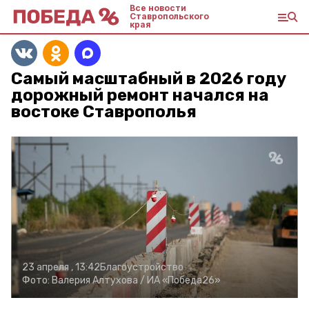
Все новости
Ставропольского
края
Самый масштабный в 2026 году
дорожный ремонт начался на
востоке Ставрополья
23 апреля , 13:42
Благоустройство
Фото:
Валерия Алтухова /
ИА «Победа26»