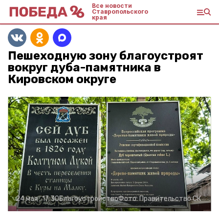
Все новости
Ставропольского
края
Пешеходную зону благоустроят
вокруг дуба-памятника в
Кировском округе
24 мая , 17:30
Благоустройство
Фото:
Правительство СК