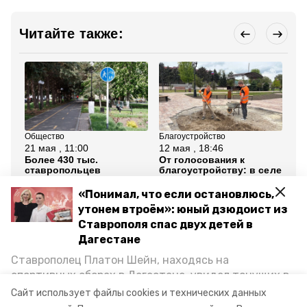
Читайте также:
Общество
Благоустройство
Бла
21 мая , 11:00
12 мая , 18:46
3 м
Более 430 тыс.
От голосования к
Бо
ставропольцев
благоустройству: в селе
Ко
проголосовали за
Новоселицком создают
пр
объекты
новую парковую зону
об
«Понимал, что если остановлюсь,
благоустройства
бл
утонем втроём»: юный дзюдоист из
Ставрополя спас двух детей в
Все новости
Дагестане
Ставрополец Платон Шейн, находясь на
ставропольский край
благоустройство
спортивных сборах в Дегестане, увидел тонущих в
Каспийском море детей и бросился на помощь. По
Сайт использует файлы cookies и технических данных
дуб
возвращении домой, отважного мальчика