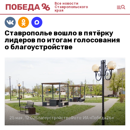
Все новости
Ставропольского
края
Ставрополье вошло в пятёрку
лидеров по итогам голосования
о благоустройстве
25 мая , 12:02
Благоустройство
Фото:
ИА «Победа26»