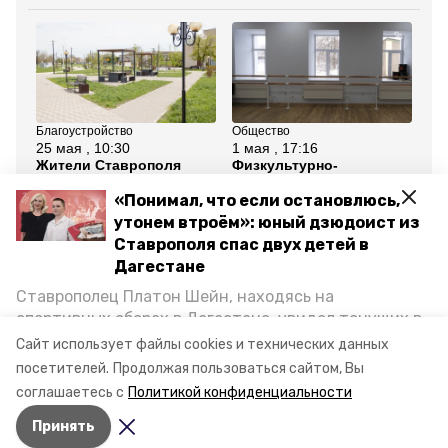
Благоустройство
Общество
Об
25 мая , 10:30
1 мая , 17:16
1 
Жители Ставрополя
Физкультурно-
Ти
выберут объекты для
оздоровительный
из
благоустройства в 2027-
комплекс открыли в
по
«Понимал, что если остановлюсь,
м году
Ессентуках
гл
утонем втроём»: юный дзюдоист из
Ставрополя спас двух детей в
Все новости
Дагестане
Ставрополец Платон Шейн, находясь на
благоустройство
миндор ск
спортивных сборах в Дегестане, увидел тонущих в
Каспийском море детей и бросился на помощь. По
Сайт использует файлы cookies и технических данных
ставропольский край
возвращении домой, отважного мальчика
посетителей.
Продолжая пользоваться сайтом, Вы
пригласили в министерство образования края и
соглашаетесь с
Политикой конфиденциальности
наградили. Корреспондент «Победы26» пообщался
Авторы:
Вероника Николаева
Принять
с юным героем.