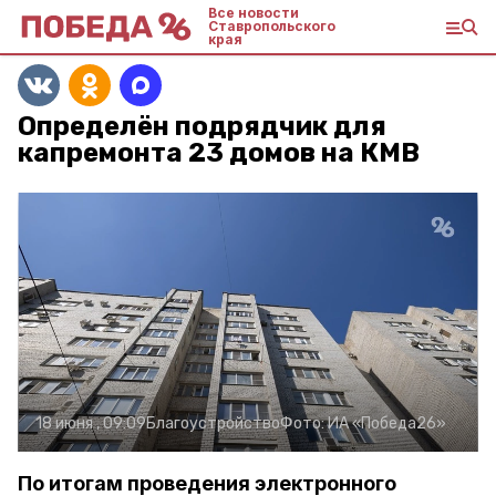
Все новости
Ставропольского
края
Определён подрядчик для
капремонта 23 домов на КМВ
18 июня , 09:09
Благоустройство
Фото:
ИА «Победа26»
По итогам проведения электронного