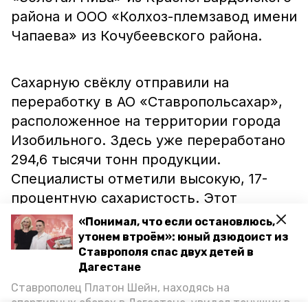
района и ООО «Колхоз-племзавод имени
Чапаева» из Кочубеевского района.
Сахарную свёклу отправили на
переработку в АО «Ставропольсахар»,
расположенное на территории города
Изобильного. Здесь уже переработано
294,6 тысячи тонн продукции.
Специалисты отметили высокую, 17-
процентную сахаристость. Этот
показатель является самым большим за
«Понимал, что если остановлюсь,
последние пять лет.
утонем втроём»: юный дзюдоист из
Ставрополя спас двух детей в
Дагестане
Ранее сообщалось, что в августе
Ставрополец Платон Шейн, находясь на
ставропольские аграрии
собрали
спортивных сборах в Дегестане, увидел тонущих в