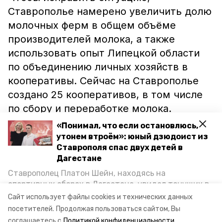
Ставрополье намерено увеличить долю
молочных ферм в общем объёме
производителей молока, а также
использовать опыт Липецкой области
по объединению личных хозяйств в
кооперативы. Сейчас на Ставрополье
создано 25 кооперативов, в том числе
по сбору и переработке молока.
Показатель Липецкой области – больше
«Понимал, что если остановлюсь,
тысячи. Объединения позволили
утонем втроём»: юный дзюдоист из
Ставрополя спас двух детей в
структурировать 80 процентов личных
Дагестане
подсобных хозяйств региона.
Ставрополец Платон Шейн, находясь на
спортивных сборах в Дегестане, увидел тонущих в
Каспийском море детей и бросился на помощь. По
Напомним, в 2018 году в молочное
Сайт использует файлы cookies и технических данных
возвращении домой, отважного мальчика
посетителей.
Продолжая пользоваться сайтом, Вы
животноводство Ставрополья
вложили
пригласили в министерство образования края и
соглашаетесь с
Политикой конфиденциальности