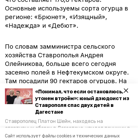
Основные используемы сорта огурца в
регионе: «Брюнет», «Изящный»,
«Надежда» и «Дебют».
По словам замминистра сельского
хозяйства Ставрополья Андрея
Олейникова, больше всего сегодня
засеяно полей в Нефтекумском округе.
Там посадили 90 гектаров огурцов. На
втором месте стоят хозяйства
«Понимал, что если остановлюсь,
Левокумского района — 25 гектаров.
утонем втроём»: юный дзюдоист из
Ставрополя спас двух детей в
Дагестане
Ранее сообщалось, что в Казьминском
Ставрополец Платон Шейн, находясь на
тепличном комплексе
собрали
первую
спортивных сборах в Дегестане, увидел тонущих в
Каспийском море детей и бросился на помощь. По
партию овощей. А на прилавках
Сайт использует файлы cookies и технических данных