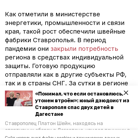
Как отметили в министерстве
энергетики, промышленности и связи
края, такой рост обеспечили швейные
фабрики Ставрополья. В период
пандемии они
закрыли потребность
региона в средствах индивидуальной
защиты. Готовую продукцию
отправляли как в другие субъекты РФ,
так и в страны СНГ. За сутки в регионе
выпускают до 90 тысяч гигиенических
«Понимал, что если остановлюсь,
масок и до 7 тысяч защитных костюмов
утонем втроём»: юный дзюдоист из
Ставрополя спас двух детей в
для врачей.
Дагестане
Ставрополец Платон Шейн, находясь на
Отметим, что медперсонал СИЗами
спортивных сборах в Дегестане, увидел тонущих в
Каспийском море детей и бросился на помощь. По