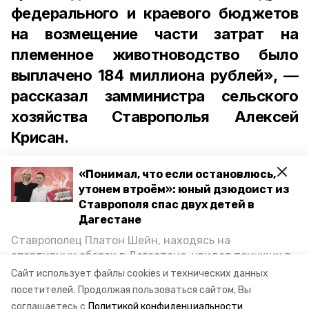
федерального и краевого бюджетов
на возмещение части затрат на
племенное животноводство было
выплачено 184 миллиона рублей», —
рассказал замминистра сельского
хозяйства Ставрополья Алексей
Крисан.
«Понимал, что если остановлюсь,
утонем втроём»: юный дзюдоист из
Ставрополя спас двух детей в
Разведением кроликов в крае
Дагестане
занимаются также фермерские
Ставрополец Платон Шейн, находясь на
хозяйства Ипатовского и
спортивных сборах в Дегестане, увидел тонущих в
Каспийском море детей и бросился на помощь. По
Минераловодского округов. Всего в
Сайт использует файлы cookies и технических данных
возвращении домой, отважного мальчика
посетителей.
Продолжая пользоваться сайтом, Вы
регионе выращивают более двух тысяч
пригласили в министерство образования края и
соглашаетесь с
Политикой конфиденциальности