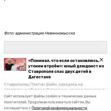
Фото: администрация Невинномысска
«Понимал, что если остановлюсь,
утонем втроём»: юный дзюдоист из
Ставрополя спас двух детей в
Дагестане
Ставрополец Платон Шейн, находясь на
спортивных сборах в Дегестане, увидел тонущих в
Каспийском море детей и бросился на помощь. По
Сайт использует файлы cookies и технических данных
возвращении домой, отважного мальчика
посетителей.
Продолжая пользоваться сайтом, Вы
пригласили в министерство образования края и
соглашаетесь с
Политикой конфиденциальности