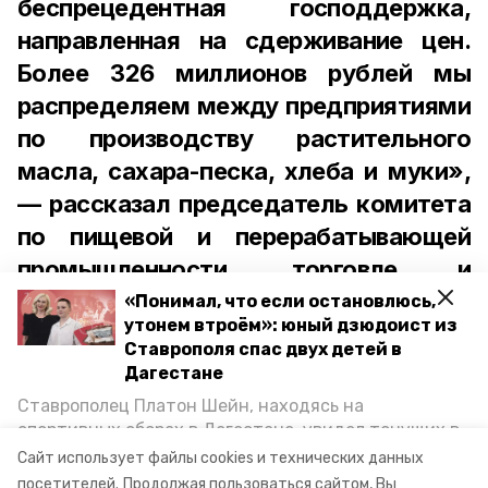
беспрецедентная господдержка,
направленная на сдерживание цен.
Более 326 миллионов рублей мы
распределяем между предприятиями
по производству растительного
масла, сахара-песка, хлеба и муки»,
— рассказал председатель комитета
по пищевой и перерабатывающей
промышленности, торговле и
лицензированию Ставропольского
«Понимал, что если остановлюсь,
утонем втроём»: юный дзюдоист из
края Денис Полюбин.
Ставрополя спас двух детей в
Дагестане
Ставрополец Платон Шейн, находясь на
спортивных сборах в Дегестане, увидел тонущих в
Каспийском море детей и бросился на помощь. По
С ростом цен в регионе борются по
Сайт использует файлы cookies и технических данных
возвращении домой, отважного мальчика
посетителей.
Продолжая пользоваться сайтом, Вы