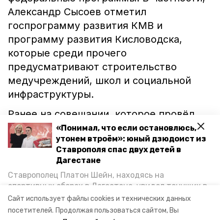
Александр Сысоев отметил
госпрограмму развития КМВ и
программу развития Кисловодска,
которые среди прочего
предусматривают строительство
медучреждений, школ и социальной
инфраструктуры.
Ранее на совещании, которое провёл
губернатор Ставропольского края
«Понимал, что если остановлюсь,
утонем втроём»: юный дзюдоист из
Владимир Владимиров, прозвучало, что
Ставрополя спас двух детей в
в Пятигорске до конца 2030 года
Дагестане
построят
более 30 объектов
Ставрополец Платон Шейн, находясь на
инфраструктуры.
спортивных сборах в Дегестане, увидел тонущих в
Каспийском море детей и бросился на помощь. По
Сайт использует файлы cookies и технических данных
возвращении домой, отважного мальчика
туризм
развитие кмв
инвестпроекты
посетителей.
Продолжая пользоваться сайтом, Вы
пригласили в министерство образования края и