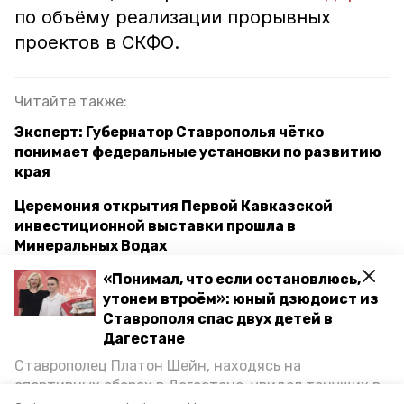
по объёму реализации прорывных
проектов в СКФО.
Читайте также:
Эксперт: Губернатор Ставрополья чётко
понимает федеральные установки по развитию
края
Церемония открытия Первой Кавказской
инвестиционной выставки прошла в
Минеральных Водах
«Понимал, что если остановлюсь,
утонем втроём»: юный дзюдоист из
михаил мишустин
прорывные проекты
Ставрополя спас двух детей в
Дагестане
губернатор владимир владимиров
Ставрополец Платон Шейн, находясь на
спортивных сборах в Дегестане, увидел тонущих в
ставропольский край