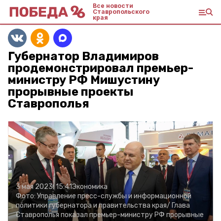
Все новости
Ставропольского
края
Губернатор Владимиров
продемонстрировал премьер-
министру РФ Мишустину
прорывные проекты
Ставрополья
3 мая 2023, 15:41
Экономика
Фото:
Управление пресс-службы и информационной
политики губернатора и правительства края/
Глава
Ставрополья показал премьер-министру РФ прорывные