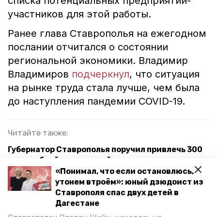
списка потенциальных предприятий-
участников для этой работы.
Ранее глава Ставрополья на ежегодном
послании отчитался о состоянии
региональной экономики. Владимир
Владимиров
подчеркнул
, что ситуация
на рынке труда стала лучше, чем была
до наступления пандемии COVID-19.
Читайте также:
Губернатор Ставрополья поручил привлечь 300
млрд рублей инвестиций
«Понимал, что если остановлюсь,
Объём льготных займов для предпринимателей
утонем втроём»: юный дзюдоист из
увеличат на Ставрополье
Ставрополя спас двух детей в
Дагестане
Более 20 инвестпроектов реализуют на