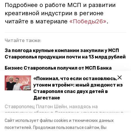
Подробнее о работе МСП и развитии
креативной индустрии в регионе
читайте в материале
«Победы26»
.
Читайте также:
За полгода крупные компании закупили у МСП
Ставрополья продукции почти на 13 млрд рублей
Бизнес Ставрополья получил от МСП Банка
полмиллиарда рублей
«Понимал, что если остановлюсь,
утонем втроём»: юный дзюдоист из
Губернатор Ставрополья и руководство МСП
Ставрополя спас двух детей в
Банка заключили соглашение о сотрудничестве
Дагестане
Ставрополец Платон Шейн, находясь на
ставропольский край
мсп
спортивных сборах в Дегестане, увидел тонущих в
Каспийском море детей и бросился на помощь. По
Сайт использует файлы cookies и технических данных
креативная индустрия
минэкономразвития ск
возвращении домой, отважного мальчика
посетителей.
Продолжая пользоваться сайтом, Вы