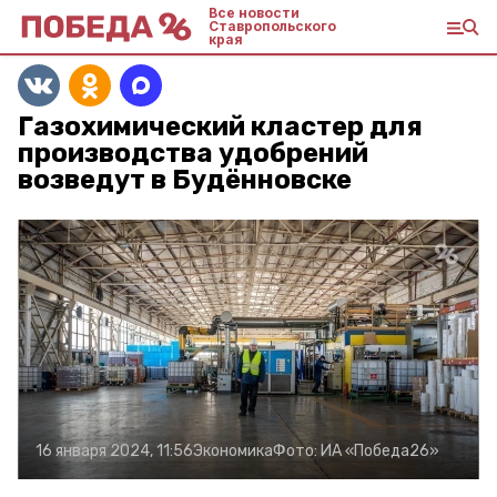
Все новости
Ставропольского
края
Газохимический кластер для
производства удобрений
возведут в Будённовске
16 января 2024, 11:56
Экономика
Фото:
ИА «Победа26»