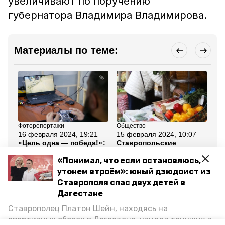
увеличивают по поручению
губернатора Владимира Владимирова.
Материалы по теме:
Фоторепортажи
Общество
Сел
16 февраля 2024, 19:21
15 февраля 2024, 10:07
12
«Цель одна — победа!»:
Ставропольские
Аг
в Ставрополе прошла
производители
эк
вторая выставка
представят продукцию
пр
«Понимал, что если остановлюсь,
продукции для СВО
на ярмарке в Пятигорске
ст
утонем втроём»: юный дзюдоист из
Ставрополя спас двух детей в
Все новости
Дагестане
Ставрополец Платон Шейн, находясь на
ставропольский край
продукция
спортивных сборах в Дегестане, увидел тонущих в