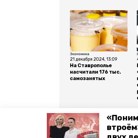
Экономика
21 декабря 2024, 13:09
На Ставрополье
насчитали 176 тыс.
самозанятых
Все новости
«Поним
втроём
двух д
ставропольский край
самоз