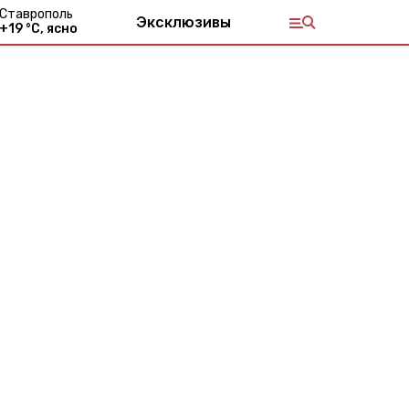
Ставрополь
Эксклюзивы
+
19
°С,
ясно