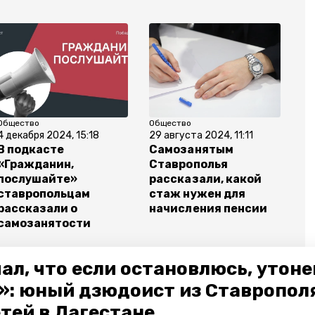
Общество
Общество
4 декабря 2024, 15:18
29 августа 2024, 11:11
В подкасте
Самозанятым
«Гражданин,
Ставрополья
послушайте»
рассказали, какой
ставропольцам
стаж нужен для
рассказали о
начисления пенсии
самозанятости
ал, что если остановлюсь, утон
»: юный дзюдоист из Ставропол
етей в Дагестане
анятые
льготные кредиты