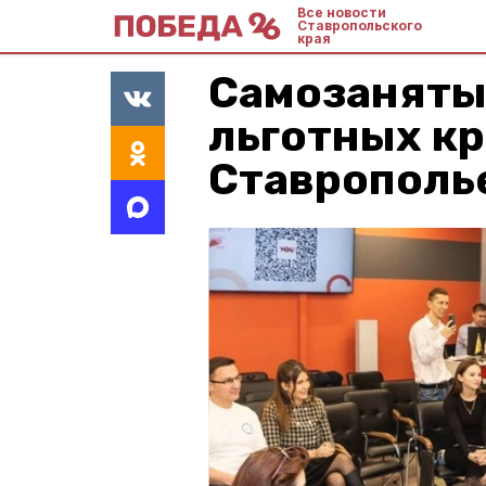
Все новости
Ставропольского
края
Самозаняты
льготных кр
Ставрополь