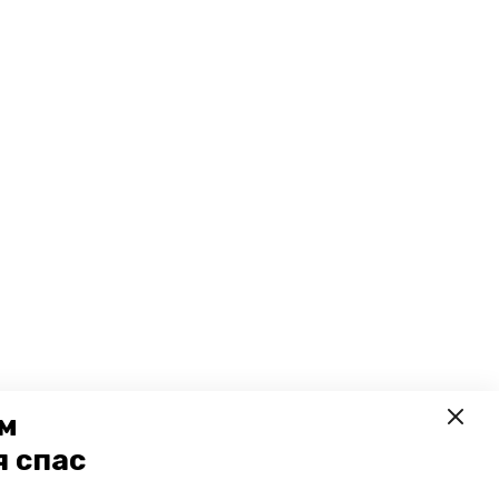
ем
я спас