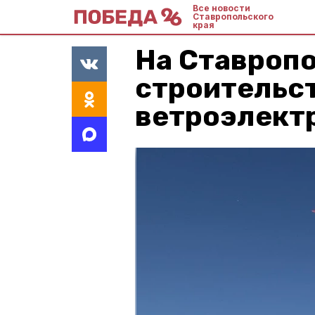
Все новости
Ставропольского
края
На Ставропо
строительс
ветроэлект