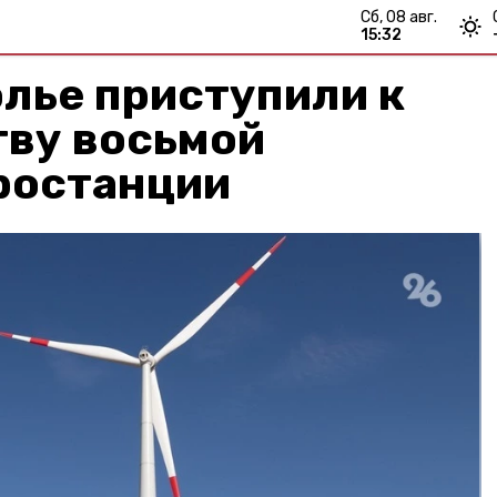
сб, 08 авг.
15:32
лье приступили к
тву восьмой
ростанции