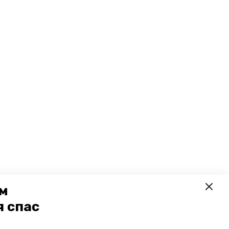
ем
я спас