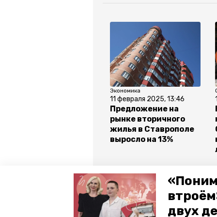
Экономика
11 февраля 2025, 13:46
Предложение на
рынке вторичного
жилья в Ставрополе
выросло на 13%
Все новости
«Поним
втроём
двух д
ставропольский край
жильё