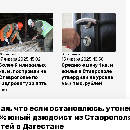
Общество
Экономика
17 января 2025, 15:02
15 января 2025, 10:58
Более 9 млн жилых
Среднюю цену 1 кв. м
кв. м. построили на
жилья в Ставрополе
Ставрополье по
утвердили на уровне
нацпроекту за пять
95,7 тыс. рублей
лет
ал, что если остановлюсь, утон
»: юный дзюдоист из Ставропол
етей в Дагестане
сельская местность
цена