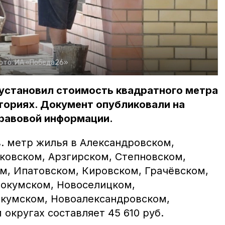
ото:
ИА «Победа26»
установил стоимость квадратного метра
ториях. Документ опубликовали на
равовой информации.
в. метр жилья в Александровском,
ковском, Арзгирском, Степновском,
м, Ипатовском, Кировском, Грачёвском,
вокумском, Новоселицком,
екумском, Новоалександровском,
округах составляет 45 610 руб.