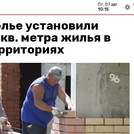
пт, 07 авг.
10:15
олье установили
 кв. метра жилья в
ерриториях