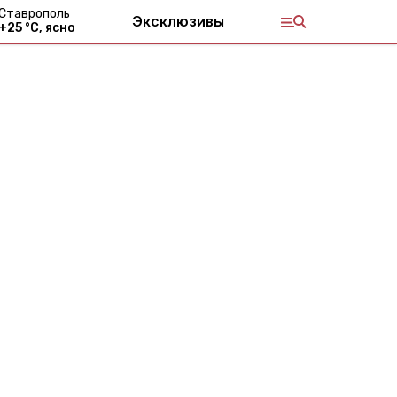
Ставрополь
Эксклюзивы
+
25
°С,
ясно