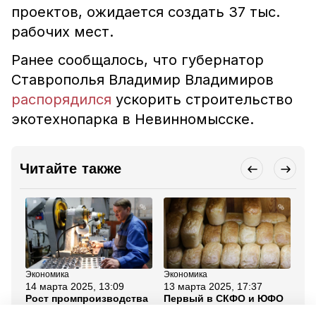
проектов, ожидается создать 37 тыс.
рабочих мест.
Ранее сообщалось, что губернатор
Ставрополья Владимир Владимиров
распорядился
ускорить строительство
экотехнопарка в Невинномысске.
Читайте также
Экономика
Экономика
Об
14 марта 2025, 13:09
13 марта 2025, 17:37
17
Рост промпроизводства
Первый в СКФО и ЮФО
Гу
в 1,2 раза за год
Хлебный конгресс
пр