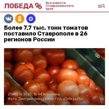
Все новости
Ставропольского
края
Более 7,7 тыс. тонн томатов
поставило Ставрополе в 26
регионов России
21 марта 2025, 16:44
Экономика
Фото:
Дмитрий Ахмадуллин /
ИА «Победа26»