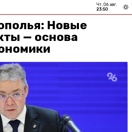
чт, 06 авг.
23:50
ополья: Новые
кты — основа
кономики