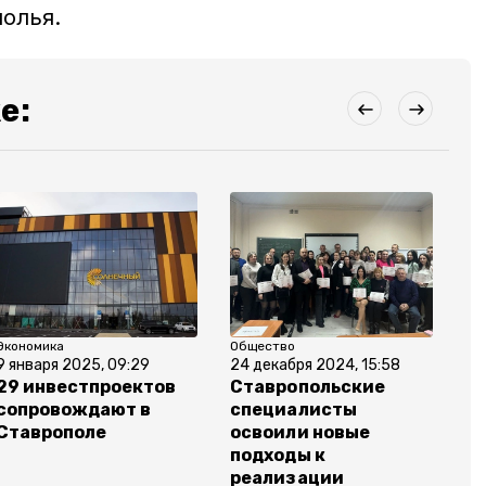
олья.
е:
Экономика
Общество
По
9 января 2025, 09:29
24 декабря 2024, 15:58
22
29 инвестпроектов
Ставропольские
Бо
сопровождают в
специалисты
да
Ставрополе
освоили новые
л
подходы к
С
реализации