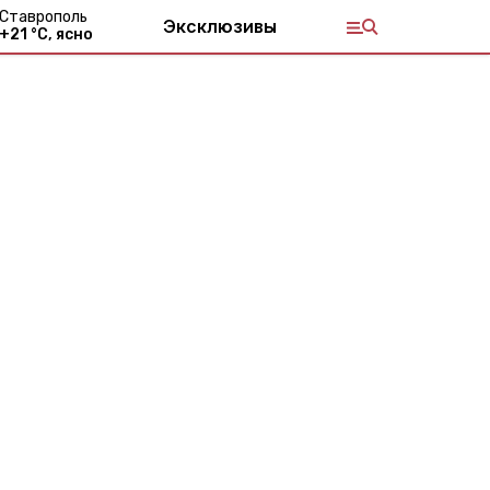
Ставрополь
Эксклюзивы
+
21
°С,
ясно