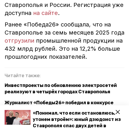
Ставрополья и России. Регистрация уже
доступна
на сайте
.
Ранее «Победа26» сообщала, что на
Ставрополье за семь месяцев 2025 года
отгрузили
промышленной продукции на
432 млрд рублей. Это на 12,2% больше
прошлогодних показателей.
Читайте также:
Инвестпроекты по обновлению электросетей
реализуют в четырёх городах Ставрополья
Журналист «Победы26» победил в конкурсе
Торгово-промышленной палаты Ставрополья
«Понимал, что если остановлюсь,
утонем втроём»: юный дзюдоист из
Полпред президента в СКФО встретился с
Ставрополя спас двух детей в
губернатором Ставрополья после выборов