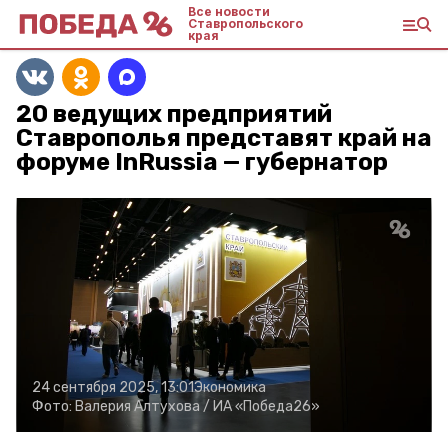
Все новости
Ставропольского
края
20 ведущих предприятий
Ставрополья представят край на
форуме InRussia — губернатор
24 сентября 2025, 13:01
Экономика
Фото:
Валерия Алтухова /
ИА «Победа26»