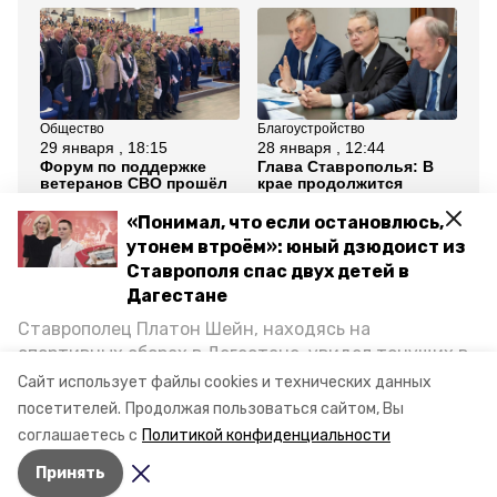
Общество
Благоустройство
Об
29 января , 18:15
28 января , 12:44
26
Форум по поддержке
Глава Ставрополья: В
Ми
ветеранов СВО прошёл
крае продолжится
пр
на Ставрополье
программа социальной
по
догазификации
му
«Понимал, что если остановлюсь,
Гр
утонем втроём»: юный дзюдоист из
Ставрополя спас двух детей в
Все новости
Дагестане
Ставрополец Платон Шейн, находясь на
ставропольский край
минпром ск
спортивных сборах в Дегестане, увидел тонущих в
Каспийском море детей и бросился на помощь. По
Сайт использует файлы cookies и технических данных
промышленность
возвращении домой, отважного мальчика
посетителей.
Продолжая пользоваться сайтом, Вы
пригласили в министерство образования края и
соглашаетесь с
Политикой конфиденциальности
наградили. Корреспондент «Победы26» пообщался
Авторы:
Вероника Николаева
Принять
с юным героем.