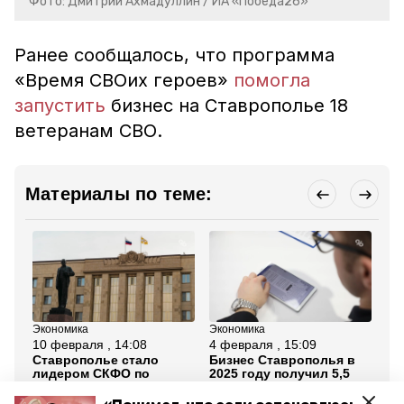
Фото: Дмитрий Ахмадуллин / ИА «Победа26»
Ранее сообщалось, что программа
«Время СВОих героев»
помогла
запустить
бизнес на Ставрополье 18
ветеранам СВО.
Материалы по теме:
Экономика
Экономика
Эк
10 февраля , 14:08
4 февраля , 15:09
4 
Ставрополье стало
Бизнес Ставрополья в
Ре
лидером СКФО по
2025 году получил 5,5
ми
привлечённым в малый
млрд рублей
су
бизнес средствам
господдержки
пр