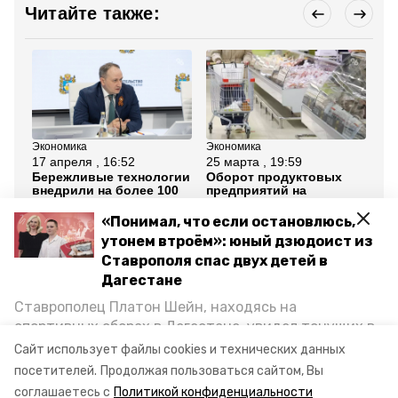
Читайте также:
Экономика
Экономика
Эк
17 апреля , 16:52
25 марта , 19:59
3 м
Бережливые технологии
Оборот продуктовых
Об
внедрили на более 100
предприятий на
об
предприятиях
Ставрополье вырос до
пр
Ставрополья
1,75 млрд рублей за 5
Ст
«Понимал, что если остановлюсь,
лет
60
утонем втроём»: юный дзюдоист из
Ставрополя спас двух детей в
Все новости
Дагестане
Ставрополец Платон Шейн, находясь на
ставрополь
бизнес
промышленность
спортивных сборах в Дегестане, увидел тонущих в
Каспийском море детей и бросился на помощь. По
Сайт использует файлы cookies и технических данных
статистика
северо-кавказстат
возвращении домой, отважного мальчика
посетителей.
Продолжая пользоваться сайтом, Вы
пригласили в министерство образования края и
соглашаетесь с
Политикой конфиденциальности