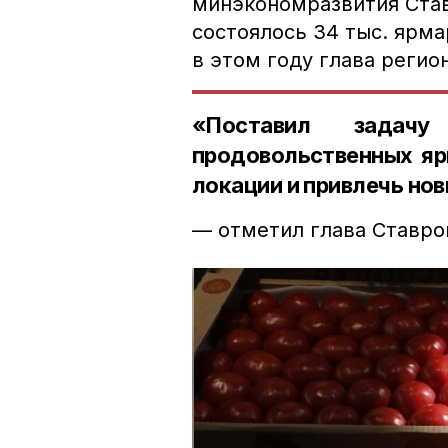
минэкономразвития Став
состоялось 34 тыс. ярма
в этом году глава регио
«Поставил задач
продовольственных яр
локации и привлечь но
— отметил глава Ставро