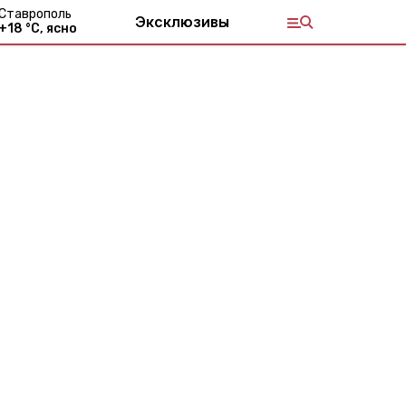
Ставрополь
Эксклюзивы
+
18
°С,
ясно