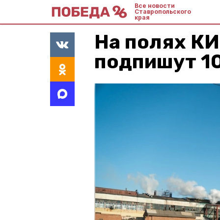
Все новости
Ставропольского
края
На полях К
подпишут 1