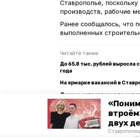
Ставрополье, поскольку 
производств, рабочие ме
Ранее сообщалось, что 
выполненных строительн
Читайте также:
До 65,8 тыс. рублей выросла 
года
На ярмарке вакансий в Ставр
Лучшие направления по импо
минэка края
«Поним
втроём
двух д
ставропольский край
инвес
Ставрополец
тонущих в К
Авторы:
Юлия Калмыкова