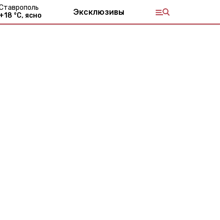
Ставрополь
Эксклюзивы
+
18
°С,
ясно