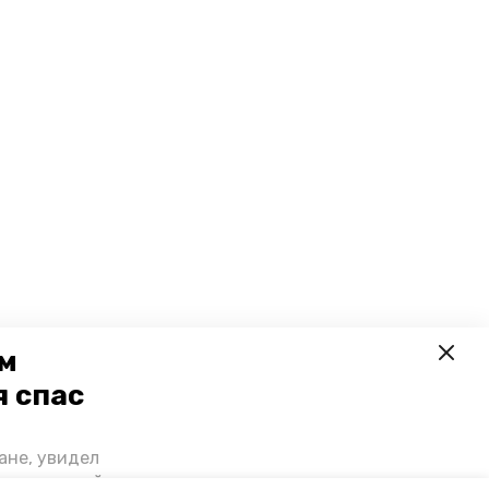
ем
я спас
ане, увидел
щении домой,