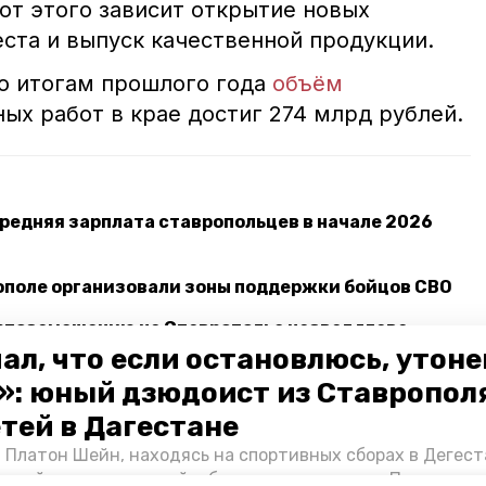
от этого зависит открытие новых
ста и выпуск качественной продукции.
по итогам прошлого года
объём
ых работ в крае достиг 274 млрд рублей.
средняя зарплата ставропольцев в начале 2026
ополе организовали зоны поддержки бойцов СВО
ртозамещению на Ставрополье назвал глава
ал, что если остановлюсь, утон
»: юный дзюдоист из Ставропол
етей в Дагестане
тфорум
 Платон Шейн, находясь на спортивных сборах в Дегест
аспийском море детей и бросился на помощь. По возвра