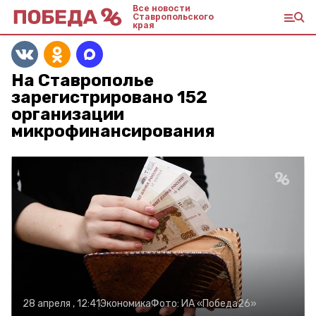
Все новости
Ставропольского
края
На Ставрополье
зарегистрировано 152
организации
микрофинансирования
28 апреля , 12:41
Экономика
Фото:
ИА «Победа26»