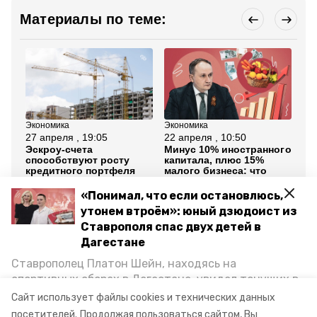
Материалы по теме:
Экономика
Экономика
Об
27 апреля , 19:05
22 апреля , 10:50
20
Эскроу-счета
Минус 10% иностранного
Ещ
способствуют росту
капитала, плюс 15%
со
кредитного портфеля
малого бизнеса: что
на
Ставрополья
происходит с
го
экономикой на
«Понимал, что если остановлюсь,
Ставрополье
утонем втроём»: юный дзюдоист из
Ставрополя спас двух детей в
Все новости
Дагестане
Ставрополец Платон Шейн, находясь на
ставропольский край
микрофинансирование
спортивных сборах в Дегестане, увидел тонущих в
Каспийском море детей и бросился на помощь. По
Сайт использует файлы cookies и технических данных
предприниматели
заём
возвращении домой, отважного мальчика
посетителей.
Продолжая пользоваться сайтом, Вы