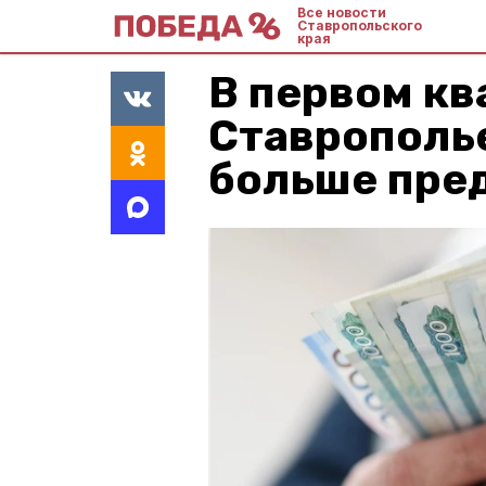
Все новости
Ставропольского
края
В первом кв
Ставрополье
больше пре