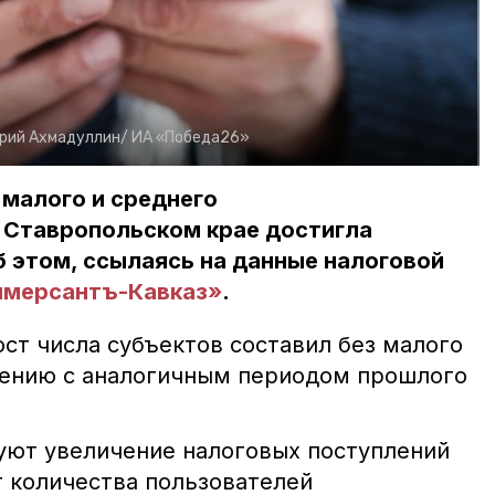
рий Ахмадуллин/
ИА «Победа26»
малого и среднего
 Ставропольском крае достигла
Об этом, ссылаясь на данные налоговой
мерсантъ-Кавказ»
.
ст числа субъектов составил без малого
внению с аналогичным периодом прошлого
уют увеличение налоговых поступлений
т количества пользователей