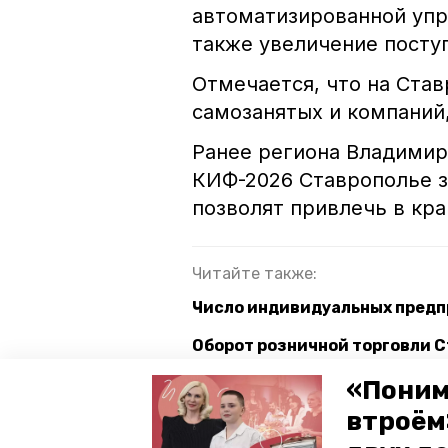
автоматизированной уп
также увеличение посту
Отмечается, что на Ста
самозанятых и компаний
Ранее региона Владими
КИФ-2026 Ставрополье з
позволят привлечь в кра
Читайте также:
Число индивидуальных предп
Оборот розничной торговли С
Продавцам кваса обещают зарп
«Поним
втроём