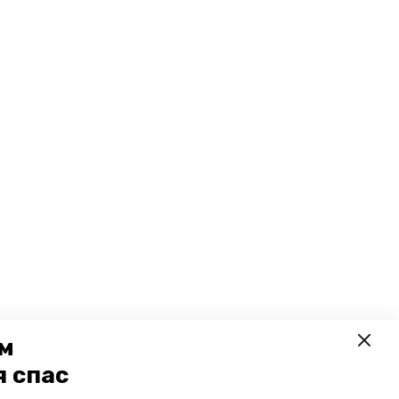
ем
я спас