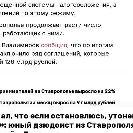
рощенной системы налогообложения
, а
плений по этому режиму.
врополье продолжает расти число
, работающих с ними.
р Владимиров
сообщил
, что по итогам
аключило ряд соглашений, которые
й 126 млрд рублей.
ринимателей на Ставрополье выросло на 22%
таврополья за месяц вырос на 97 млрд рублей
лату в 111 тыс. рублей на Ставрополье
ал, что если остановлюсь, утон
»: юный дзюдоист из Ставропол