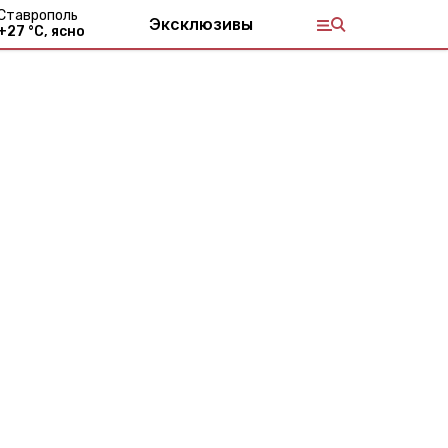
Ставрополь
Эксклюзивы
+
27
°С,
ясно