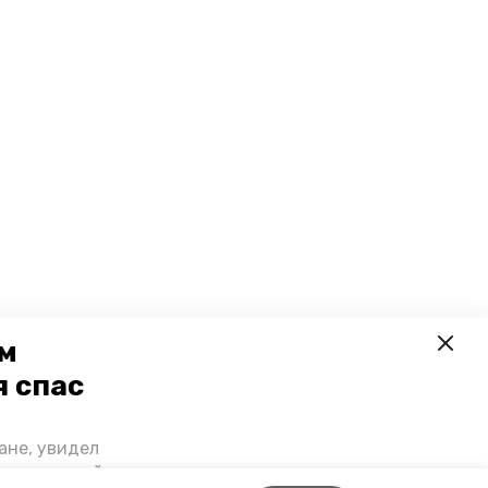
ем
я спас
ане, увидел
щении домой,