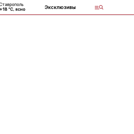
Ставрополь
Эксклюзивы
+
18
°С,
ясно