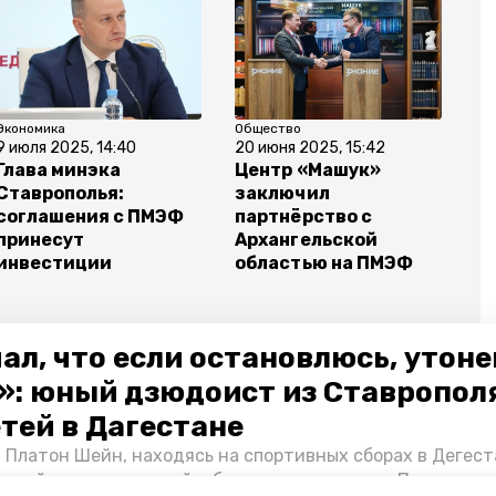
Экономика
Общество
9 июля 2025, 14:40
20 июня 2025, 15:42
Глава минэка
Центр «Машук»
Ставрополья:
заключил
соглашения с ПМЭФ
партнёрство с
принесут
Архангельской
инвестиции
областью на ПМЭФ
ал, что если остановлюсь, утон
»: юный дзюдоист из Ставропол
етей в Дагестане
натор владимир владимиров
пмэф
 Платон Шейн, находясь на спортивных сборах в Дегест
аспийском море детей и бросился на помощь. По возвра