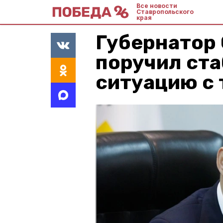
Все новости
Ставропольского
края
Губернатор
поручил ст
ситуацию с 