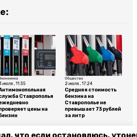
е:
Экономика
Общество
3 июля , 11:35
2 июля , 17:24
Антимонопольная
Средняя стоимость
служба Ставрополья
бензина на
ежедневно
Ставрополье не
проверяет цены на
превышает 73 рублей
бензин
за литр
ал, что если остановлюсь, утон