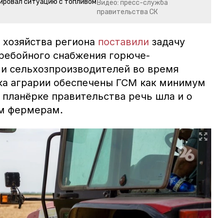
ировал ситуацию с топливом
Видео: пресс-служба
правительства СК
 хозяйства региона
поставили
задачу
ребойного снабжения горюче-
и сельхозпроизводителей во время
ка аграрии обеспечены ГСМ как минимум
а планёрке правительства речь шла и о
им фермерам.