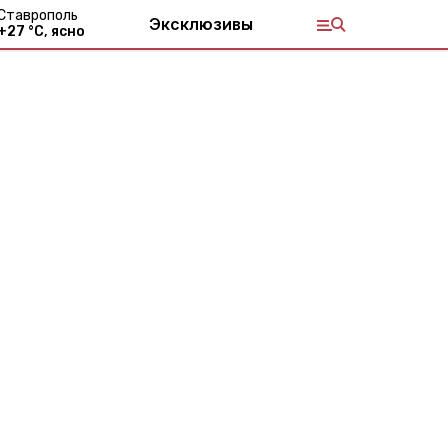
Ставрополь
Эксклюзивы
+
27
°С,
ясно