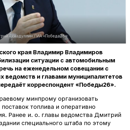
рий Ахмадуллин /
ИА «Победа26»
ского края Владимир Владимиров
абилизации ситуации с автомобильным
 речь на еженедельном совещании с
х ведомств и главами муниципалитетов
 передаёт корреспондент «Победы26».
краевому минпрому организовать
поставок топлива и оперативно
я. Ранее и. о. главы ведомства Дмитрий
здании специального штаба по этому