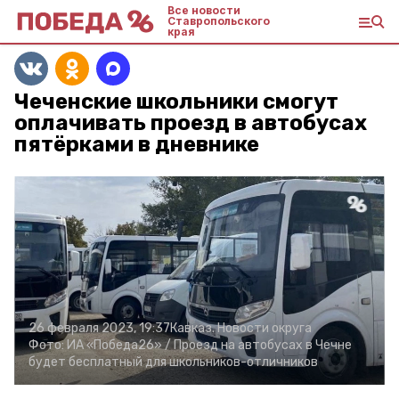
Все новости
Ставропольского
края
Чеченские школьники смогут
оплачивать проезд в автобусах
пятёрками в дневнике
26 февраля 2023, 19:37
Кавказ. Новости округа
Фото:
ИА «Победа26» /
Проезд на автобусах в Чечне
будет бесплатный для школьников-отличников