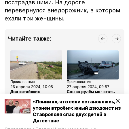
пострадавшими. На дороге
перевернулся внедорожник, в котором
ехали три женщины.
Читайте также:
Происшествия
Происшествия
Пр
26 апреля 2024, 10:05
27 апреля 2024, 09:57
27
Два китайских
Сон за рулём мог стать
Ли
кроссовера столкнулись
причиной ДТП в
на
на Ставрополье
Ипатовском округе
Не
«Понимал, что если остановлюсь,
к 
утонем втроём»: юный дзюдоист из
Ставрополя спас двух детей в
Все новости
Дагестане