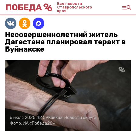
Все новости
Ставропольского
края
Несовершеннолетний житель
Дагестана планировал теракт в
Буйнакске
6 июля 2025, 12:59
Кавказ. Новости округа
Фото:
ИА «Победа26»