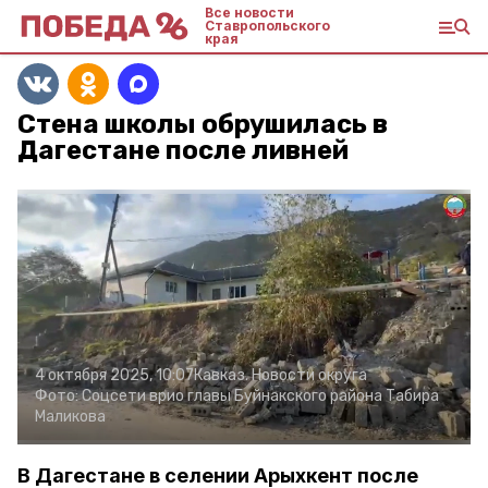
Все новости
Ставропольского
края
Стена школы обрушилась в
Дагестане после ливней
4 октября 2025, 10:07
Кавказ. Новости округа
Фото:
Соцсети врио главы Буйнакского района Табира
Маликова
В Дагестане в селении Арыхкент после