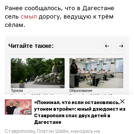
Ранее сообщалось, что в Дагестане
сель
смыл
дорогу, ведущую к трём
сёлам.
Читайте также:
Туризм
Образование
ЖК
4 октября 2025, 09:13
3 октября 2025, 12:27
3 
Почти треть
Школьники
От
«Понимал, что если остановлюсь,
путешественников
Ставрополья будут
Ки
утонем втроём»: юный дзюдоист из
старше 55 лет выбирает
отдыхать девять дней
ок
для отдыха
на осенних каникулах
Ставрополя спас двух детей в
Ставрополье
Дагестане
Ставрополец Платон Шейн, находясь на
Все новости