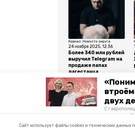
Кавказ. Новости округа
24 ноября 2025, 12:36
Более 340 млн рублей
выручил Telegram на
продаже папах
дагестанца
Нурмагомедова
«Поним
втроём
Все новости
двух д
Ставрополец
тонущих в К
союз журналистов дагестана
отважного м
Сайт использует файлы cookies и технических данных 
Корреспонде