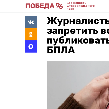
Все новости
Ставропольского
края
Журналисты
запретить 
публиковать
БПЛА