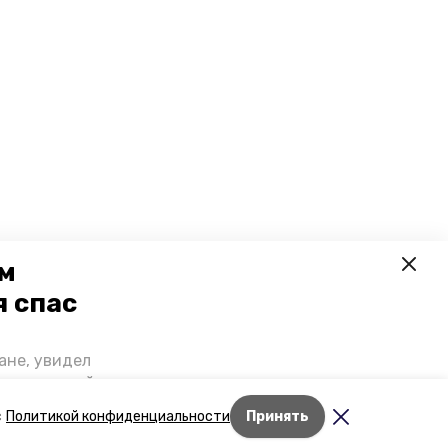
ем
я спас
ане, увидел
щении домой,
 наградили.
Лента новостей
с
Политикой конфиденциальности
Принять