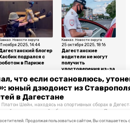
Кавказ. Новости округа
Кавказ. Новости округа
11 ноября 2025, 14:44
25 октября 2025, 18:16
Дагестанский блогер
Дагестанские
Хасбик подрался с
водители не могут
роботом в Париже
получить
удостоверения из-за
липовых медсправок
ал, что если остановлюсь, утон
»: юный дзюдоист из Ставропол
етей в Дагестане
 Платон Шейн, находясь на спортивных сборах в Дегест
аспийском море детей и бросился на помощь. По возвра
сми
альчика пригласили в министерство образования края и
посетителей.
Продолжая пользоваться сайтом, Вы соглашаетесь 
нт «Победы26» пообщался с юным героем.