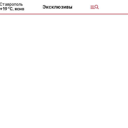
Ставрополь
Эксклюзивы
+
19
°С,
ясно