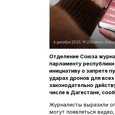
6 декабря 2025, 19:23
Кавказ. Ново
Отделение Союза журна
парламенту республики 
инициативу о запрете п
ударах дронов для всех
законодательно действу
числе в Дагестане, соо
Журналисты выразили оп
могут появляться видео