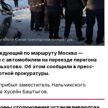
уга
Фото:
Южная транспортная прокуратура
ледующий по маршруту Москва —
 с автомобилем на переезде перегона
ьхотово. Об этом сообщили в пресс-
тной прокуратуры.
прибыл заместитель Нальчикского
а Хусейн Баштыгов.
чины столкновения устанавливаются»,