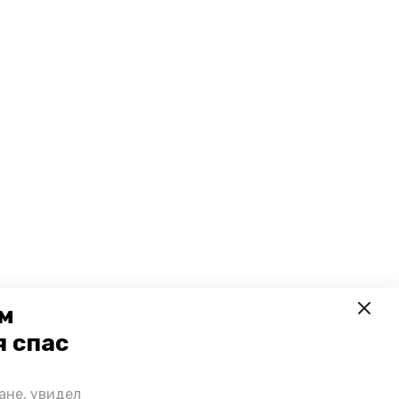
ем
я спас
ане, увидел