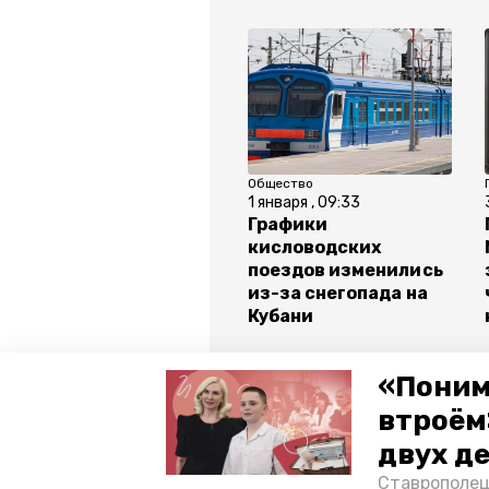
Общество
1 января , 09:33
Графики
кисловодских
поездов изменились
из-за снегопада на
Кубани
Все новости
«Поним
втроём
двух д
кбр
авария
поезд
Ставрополец