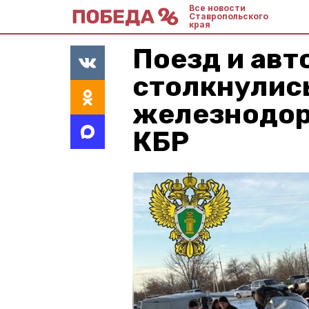
Все новости
Ставропольского
края
Поезд и авт
столкнулис
железнодор
КБР