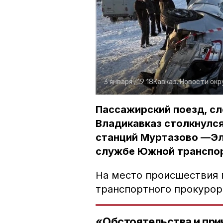
3 января , 19:18
Кавказ. Новости окр
Пассажирский поезд, с
Владикавказ столкнулся
станций Муртазово —Эл
службе Южной транспор
На место происшествия 
транспортного прокурор
«Обстоятельства и при