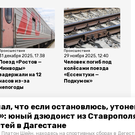
Происшествия
Происшествия
31 декабря 2025, 17:38
29 ноября 2025, 12:40
Поезд «Ростов —
Человек погиб под
Минводы»
колёсами поезда
задержали на 12
«Ессентуки —
часов из-за
Подкумок»
непогоды
ал, что если остановлюсь, утон
»: юный дзюдоист из Ставропол
етей в Дагестане
автомобиль
южная транспортная прокуратура
 Платон Шейн, находясь на спортивных сборах в Дегест