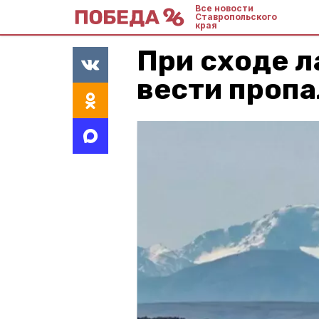
Все новости
Ставропольского
края
При сходе л
вести пропа