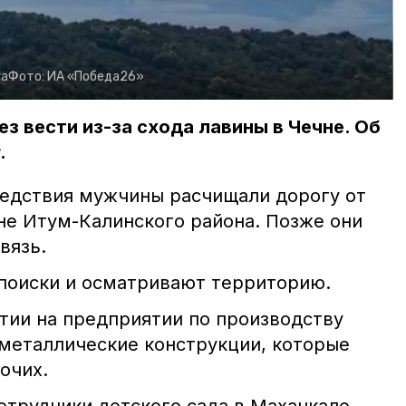
га
Фото:
ИА «Победа26»
з вести из-за схода лавины в Чечне. Об
.
бедствия мужчины расчищали дорогу от
не Итум-Калинского района. Позже они
вязь.
 поиски и осматривают территорию.
тии на предприятии по производству
металлические конструкции, которые
бочих.