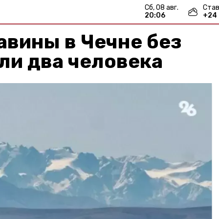
сб, 08 авг.
Став
20:06
+
24
авины в Чечне без
ли два человека