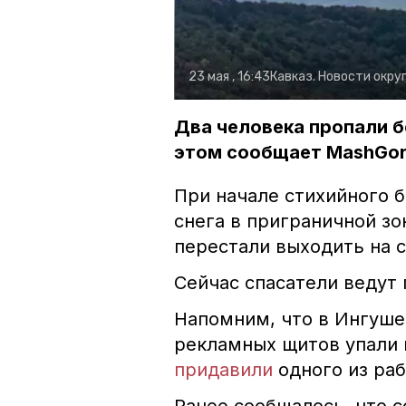
23 мая , 16:43
Кавказ. Новости окру
Два человека пропали бе
этом сообщает MashGor
При начале стихийного 
снега в приграничной зо
перестали выходить на с
Сейчас спасатели ведут
Напомним, что в Ингуше
рекламных щитов упали 
придавили
одного из ра