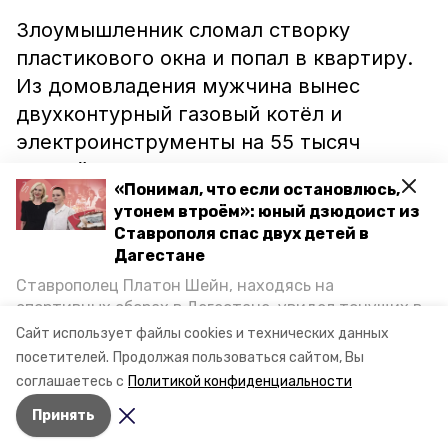
Злоумышленник сломал створку
пластикового окна и попал в квартиру.
Из домовладения мужчина вынес
двухконтурный газовый котёл и
электроинструменты на 55 тысяч
рублей. Хозяин жилого помещения
«Понимал, что если остановлюсь,
сообщил о преступлении сотрудникам
утонем втроём»: юный дзюдоист из
правоохранительных органов.
Ставрополя спас двух детей в
Выяснилось, что кражу совершил ранее
Дагестане
судимый ставрополец. В отношении
Ставрополец Платон Шейн, находясь на
спортивных сборах в Дегестане, увидел тонущих в
гражданина возбудили уголовное дело.
Каспийском море детей и бросился на помощь. По
Сайт использует файлы cookies и технических данных
возвращении домой, отважного мальчика
посетителей.
Продолжая пользоваться сайтом, Вы
пригласили в министерство образования края и
соглашаетесь с
Политикой конфиденциальности
наградили. Корреспондент «Победы26» пообщался
Принять
с юным героем.