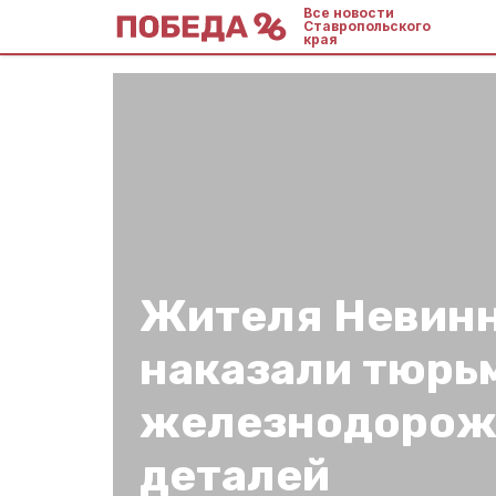
Все новости
Ставропольского
края
Жителя Невин
наказали тюрь
железнодоро
деталей