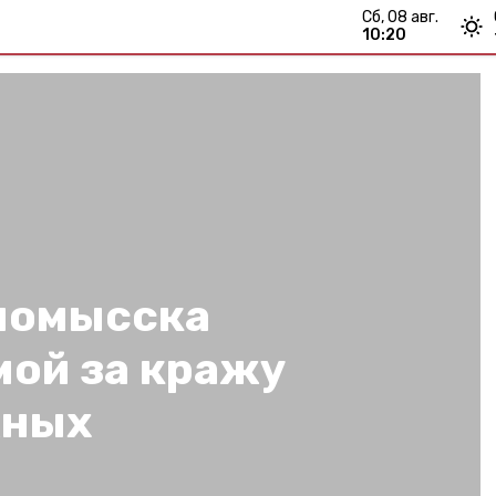
сб, 08 авг.
10:20
номысска
мой за кражу
жных