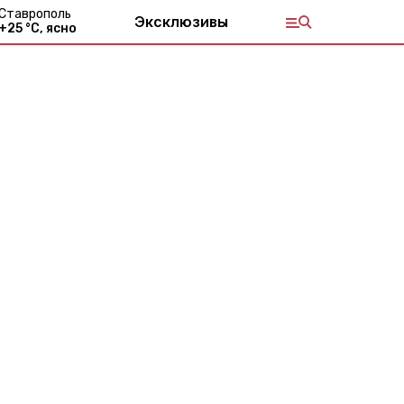
Ставрополь
Эксклюзивы
+
25
°С,
ясно