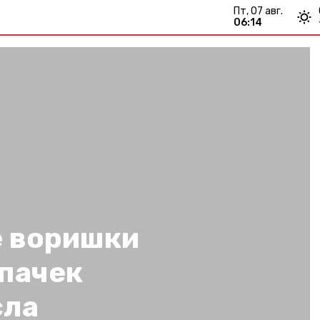
пт, 07 авг.
06:14
 воришки
 пачек
сла