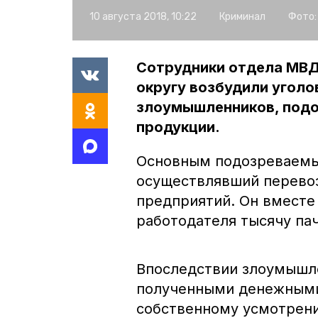
10 августа 2018, 10:22
Криминал
Фото:
Сотрудники отдела МВД
округу возбудили уголо
злоумышленников, подо
продукции.
Основным подозреваемым
осуществлявший перевоз
предприятий. Он вместе
работодателя тысячу пач
Впоследствии злоумышле
полученными денежными
собственному усмотрени