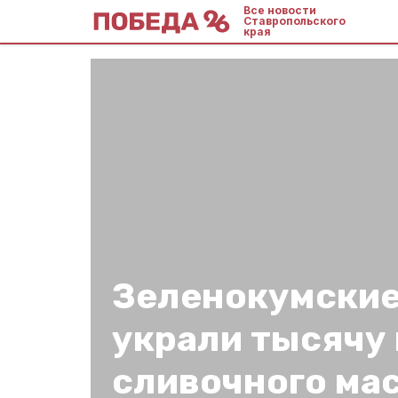
Все новости
Ставропольского
края
Зеленокумские
украли тысячу
сливочного ма