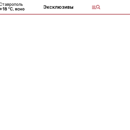
Ставрополь
Эксклюзивы
+
18
°С,
ясно