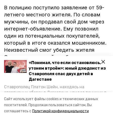
В полицию поступило заявление от 59-
летнего местного жителя. По словам
мужчины, он продавал свой дом через
интернет-объявление. Ему позвонил
один из потенциальных покупателей,
который в итоге оказался мошенником.
Неизвестный смог убедить жителя
Светлограда подойти к банкомату и
«Понимал, что если остановлюсь,
провести ряд манипуляций с картами.
утонем втроём»: юный дзюдоист из
После этого гражданин обнаружил, что
Ставрополя спас двух детей в
с его счёта пропало более 113 тысяч
Дагестане
рублей. По факту мошенничества
Ставрополец Платон Шейн, находясь на
возбудили уголовное дело. Как
спортивных сборах в Дегестане, увидел тонущих в
Каспийском море детей и бросился на помощь. По
пояснили в краевом управлении МВД, в
Сайт использует файлы cookies и технических данных
возвращении домой, отважного мальчика
посетителей.
Продолжая пользоваться сайтом, Вы
настоящее время полицейские
пригласили в министерство образования края и
соглашаетесь с
Политикой конфиденциальности