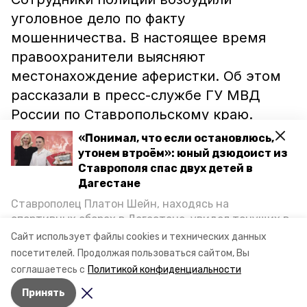
уголовное дело по факту
мошенничества. В настоящее время
правоохранители выясняют
местонахождение аферистки. Об этом
рассказали в пресс-службе ГУ МВД
России по Ставропольскому краю.
«Понимал, что если остановлюсь,
утонем втроём»: юный дзюдоист из
Ранее сообщалось, что в Курском
Ставрополя спас двух детей в
районе
орудовали
два мошенника,
Дагестане
которые незаконно обогатились на три
Ставрополец Платон Шейн, находясь на
миллиона рублей. Тем временем
спортивных сборах в Дегестане, увидел тонущих в
Каспийском море детей и бросился на помощь. По
житель Ставрополья
притворился
Сайт использует файлы cookies и технических данных
возвращении домой, отважного мальчика
посетителей.
Продолжая пользоваться сайтом, Вы
банкиром и обманом забрал у
пригласили в министерство образования края и
соглашаетесь с
Политикой конфиденциальности
пенсионера 40 тысяч рублей.
наградили. Корреспондент «Победы26» пообщался
Принять
с юным героем.