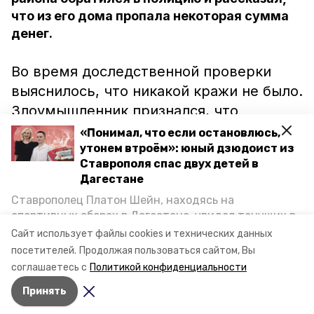
что из его дома пропала некоторая сумма
денег.
Во время доследственной проверки
выяснилось, что никакой кражи не было.
Злоумышленник признался, что
сообщение было ложным. Так он хотел
«Понимал, что если остановлюсь,
отомстить своему знакомому, с
утонем втроём»: юный дзюдоист из
Ставрополя спас двух детей в
которым поссорился. Теперь на
Дагестане
мужчину завели уголовное дело. Ему
Ставрополец Платон Шейн, находясь на
«светит» лишение свободы сроком до
спортивных сборах в Дегестане, увидел тонущих в
двух лет, сообщили в краевом главке
Каспийском море детей и бросился на помощь. По
Сайт использует файлы cookies и технических данных
возвращении домой, отважного мальчика
МВД.
посетителей.
Продолжая пользоваться сайтом, Вы
пригласили в министерство образования края и
соглашаетесь с
Политикой конфиденциальности
наградили. Корреспондент «Победы26» пообщался
Принять
с юным героем.