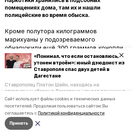
Наркотики хранились в подсобных
помещениях дома, там их и нашли
полицейские во время обыска.
Кроме полутора килограммов
марихуаны у подозреваемого
обнаружили ещё 300 граммов конопли.
Правоохранителям 21-летний молодой
«Понимал, что если остановлюсь,
утонем втроём»: юный дзюдоист из
человек сказал, что вся крупная партия
Ставрополя спас двух детей в
нужна ему для личного пользования. В
Дагестане
отношении него возбуждено уголовное
Ставрополец Платон Шейн, находясь на
дело.
спортивных сборах в Дегестане, увидел тонущих в
Каспийском море детей и бросился на помощь. По
Сайт использует файлы cookies и технических данных
возвращении домой, отважного мальчика
посетителей.
Продолжая пользоваться сайтом, Вы
пригласили в министерство образования края и
соглашаетесь с
Политикой конфиденциальности
наградили. Корреспондент «Победы26» пообщался
Принять
с юным героем.