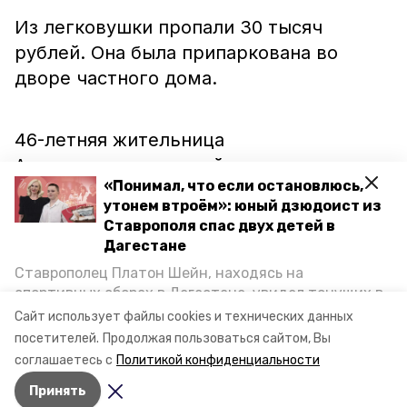
Из легковушки пропали 30 тысяч
рублей. Она была припаркована во
дворе частного дома.
46-летняя жительница
Александровского района поспешила
«Понимал, что если остановлюсь,
обратиться в полицию. Под подозрение
утонем втроём»: юный дзюдоист из
попал 20-летний парень из
Ставрополя спас двух детей в
Георгиевского округа, который уже не
Дагестане
раз сидел на скамье подсудимых. После
Ставрополец Платон Шейн, находясь на
задержания он сознался в совершённой
спортивных сборах в Дегестане, увидел тонущих в
Каспийском море детей и бросился на помощь. По
краже. Деньги рецидивист успел
Сайт использует файлы cookies и технических данных
возвращении домой, отважного мальчика
посетителей.
Продолжая пользоваться сайтом, Вы
потратить. Теперь он стал фигурантом
пригласили в министерство образования края и
соглашаетесь с
Политикой конфиденциальности
очередного уголовного дела.
наградили. Корреспондент «Победы26» пообщался
Принять
с юным героем.