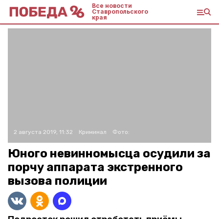
Все новости
Ставропольского
края
2 августа 2019, 11:32
Криминал
Фото:
Юного невинномысца осудили за
порчу аппарата экстренного
вызова полиции