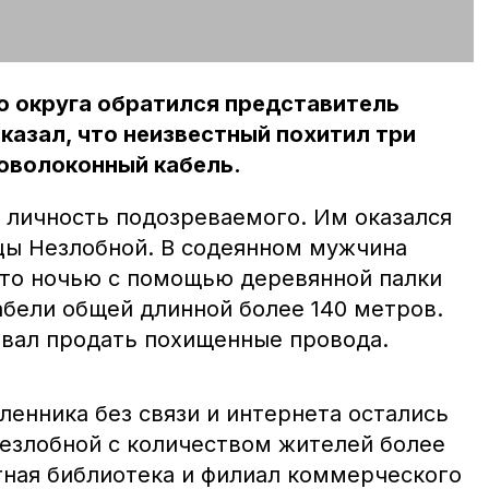
о округа обратился представитель
сказал, что неизвестный похитил три
товолоконный кабель.
 личность подозреваемого. Им оказался
цы Незлобной. В содеянном мужчина
 что ночью с помощью деревянной палки
абели общей длинной более 140 метров.
вал продать похищенные провода.
енника без связи и интернета остались
езлобной с количеством жителей более
стная библиотека и филиал коммерческого