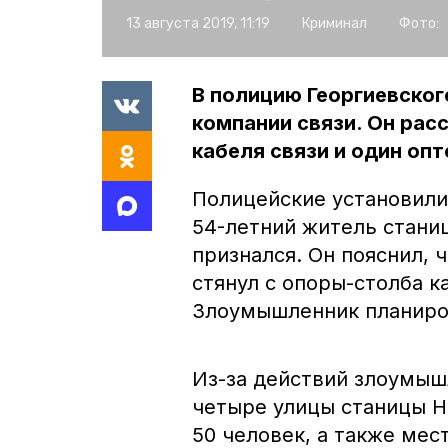
13 августа 2019, 11:19
Криминал
Фото:
В полицию Георгиевског
компании связи. Он рас
кабеля связи и один оп
Полицейские установили
54-летний житель стани
признался. Он пояснил,
стянул с опоры-столба к
Злоумышленник планиро
Из-за действий злоумышл
четыре улицы станицы Н
50 человек, а также ме