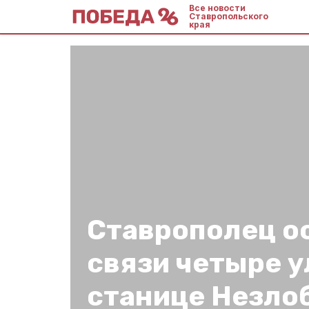
Все новости
Ставропольского
края
Ставрополец о
связи четыре у
станице Незло