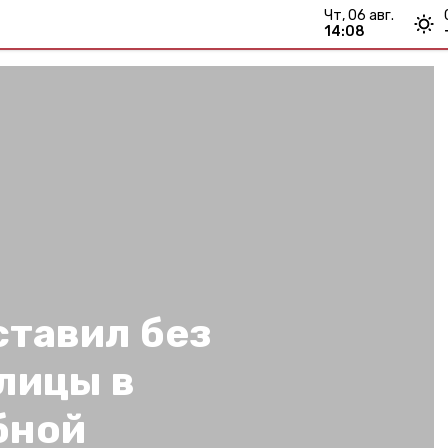
чт, 06 авг.
14:08
ставил без
лицы в
бной